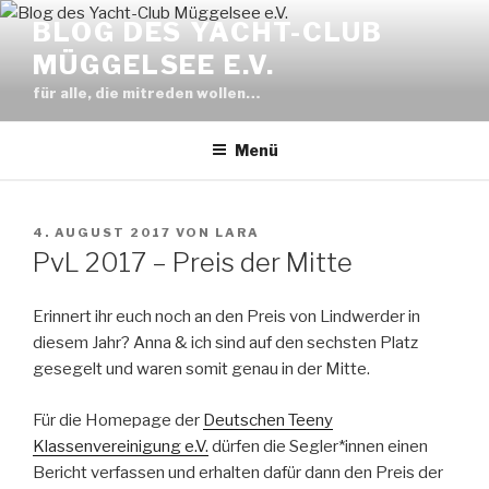
Zum
BLOG DES YACHT-CLUB
Inhalt
MÜGGELSEE E.V.
springen
für alle, die mitreden wollen…
Menü
VERÖFFENTLICHT
4. AUGUST 2017
VON
LARA
AM
PvL 2017 – Preis der Mitte
Erinnert ihr euch noch an den Preis von Lindwerder in
diesem Jahr? Anna & ich sind auf den sechsten Platz
gesegelt und waren somit genau in der Mitte.
Für die Homepage der
Deutschen Teeny
Klassenvereinigung e.V.
dürfen die Segler*innen einen
Bericht verfassen und erhalten dafür dann den Preis der