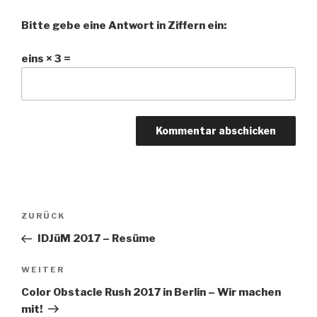
Bitte gebe eine Antwort in Ziffern ein:
eins × 3 =
Beitragsnavigation
Vorheriger
ZURÜCK
Beitrag
IDJüM 2017 – Resüme
Nächster
WEITER
Beitrag
Color Obstacle Rush 2017 in Berlin – Wir machen
mit!