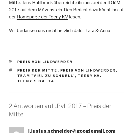
Mitte. Jens Hahlbrock überreichte ihn uns bei der IDJüM
2017 auf dem Mövenstein. Den Bericht dazu könnt ihr auf
der
Homepage der Teeny KV
lesen.
Wir bedanken uns recht herzlich dafür. Lara & Anna
KATEGORIEN
PREIS VON LINDWERDER
SCHLAGWÖRTER
PREIS DER MITTE
,
PREIS VON LINDWERDER
,
TEAM "VIEL ZU SCHNELL"
,
TEENY KV
,
TEENYREGATTA
2 Antworten auf „PvL 2017 – Preis der
Mitte“
j.justus.schneider@googlemail.com